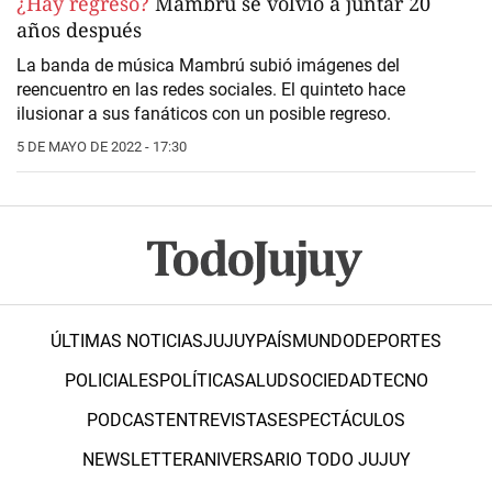
¿Hay regreso?
Mambrú se volvió a juntar 20
años después
La banda de música Mambrú subió imágenes del
reencuentro en las redes sociales. El quinteto hace
ilusionar a sus fanáticos con un posible regreso.
5 DE MAYO DE 2022 - 17:30
ÚLTIMAS NOTICIAS
JUJUY
PAÍS
MUNDO
DEPORTES
POLICIALES
POLÍTICA
SALUD
SOCIEDAD
TECNO
PODCAST
ENTREVISTAS
ESPECTÁCULOS
NEWSLETTER
ANIVERSARIO TODO JUJUY