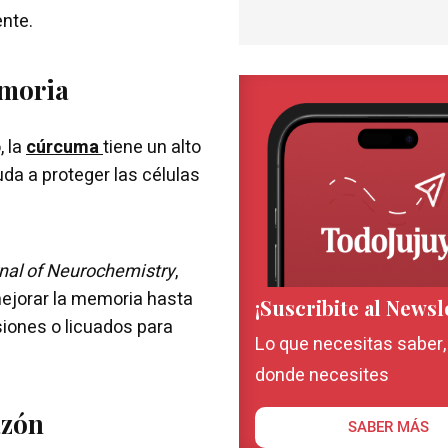
ente.
emoria
, la
cúrcuma
tiene un alto
uda a proteger las células
nal of Neurochemistry
,
mejorar la memoria hasta
¡Suscribite al Newsl
siones o licuados para
Lo que necesitas saber
donde necesites
azón
SABER MÁS