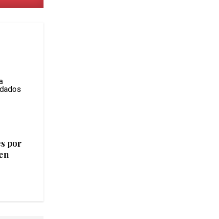
s por
en