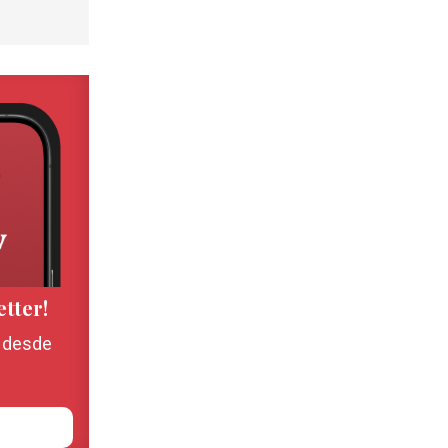
etter!
, desde