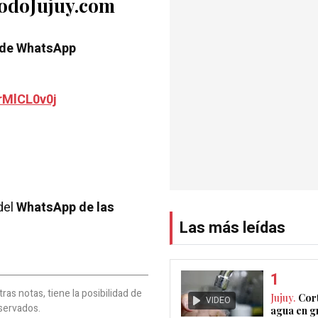
TodoJujuy.com
 de WhatsApp
rMlCL0v0j
del
WhatsApp de las
Las más leídas
as notas, tiene la posibilidad de
Jujuy.
Cort
VIDEO
servados.
agua en g