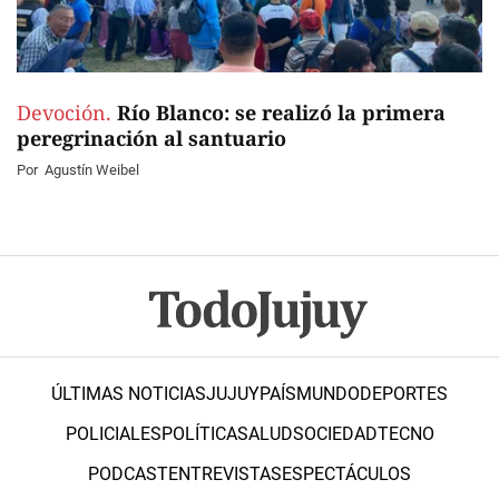
Devoción.
Río Blanco: se realizó la primera
peregrinación al santuario
Por
Agustín Weibel
ÚLTIMAS NOTICIAS
JUJUY
PAÍS
MUNDO
DEPORTES
POLICIALES
POLÍTICA
SALUD
SOCIEDAD
TECNO
PODCAST
ENTREVISTAS
ESPECTÁCULOS