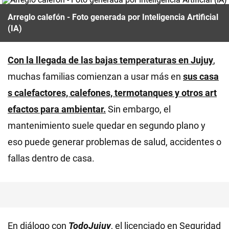
Arreglo calefón - Foto generada por Inteligencia Artificial
(IA)
Con la llegada de las bajas temperaturas en Jujuy
,
muchas familias comienzan a usar más en
sus casa
s calefactores, calefones, termotanques y otros art
efactos para ambientar.
Sin embargo, el
mantenimiento suele quedar en segundo plano y
eso puede generar problemas de salud, accidentes o
fallas dentro de casa.
En diálogo con
TodoJujuy
, el licenciado en Seguridad