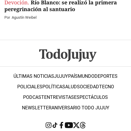
Devoción.
Río Blanco: se realizó la primera
peregrinación al santuario
Por
Agustín Weibel
ÚLTIMAS NOTICIAS
JUJUY
PAÍS
MUNDO
DEPORTES
POLICIALES
POLÍTICA
SALUD
SOCIEDAD
TECNO
PODCAST
ENTREVISTAS
ESPECTÁCULOS
NEWSLETTER
ANIVERSARIO TODO JUJUY