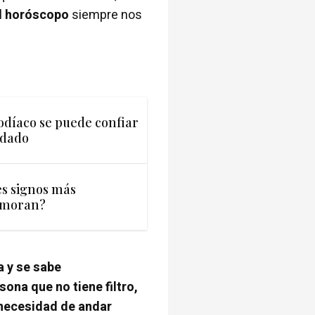
l
horóscopo
siempre nos
odíaco se puede confiar
idado
es signos más
amoran?
a y se sabe
sona que no tiene filtro,
 necesidad de andar