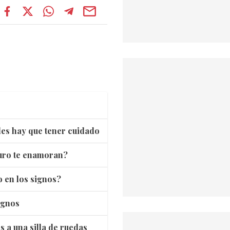
les hay que tener cuidado
guro te enamoran?
o en los signos?
ignos
s a una silla de ruedas