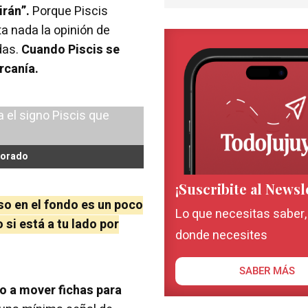
irán”.
Porque Piscis
a nada la opinión de
das.
Cuando Piscis se
rcanía.
morado
¡Suscribite al Newsl
so en el fondo es un poco
Lo que necesitas saber
 si está a tu lado por
donde necesites
SABER MÁS
o a mover fichas para