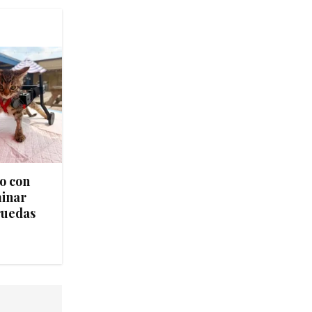
to con
minar
 ruedas