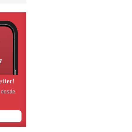
etter!
, desde