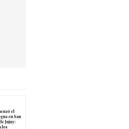
enzó el
agua en San
de Jujuy:
 los