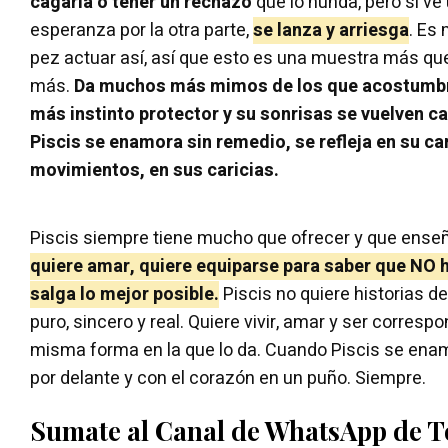
cagarla o tener un rechazo
que lo hunda, pero si v
esperanza por la otra parte,
se lanza y arriesga
. Es
pez actuar así, así que esto es una muestra más que
más.
Da muchos más mimos de los que acostumbr
más instinto protector y su sonrisas se vuelven c
Piscis se enamora sin remedio, se refleja en su ca
movimientos, en sus caricias.
Piscis siempre tiene mucho que ofrecer y que ense
quiere amar, quiere equiparse para saber que NO 
salga lo mejor posible.
Piscis no quiere historias d
puro, sincero y real. Quiere vivir, amar y ser corresp
misma forma en la que lo da. Cuando Piscis se enam
por delante y con el corazón en un puño. Siempre.
Sumate al Canal de WhatsApp de 