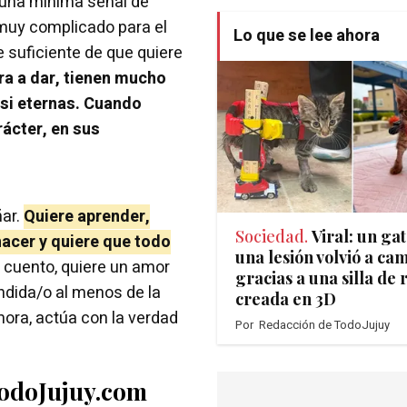
e una mínima señal de
 muy complicado para el
Lo que se lee ahora
 suficiente de que quiere
a a dar, tienen mucho
asi eternas. Cuando
rácter, en sus
ñar.
Quiere aprender,
Sociedad.
Viral: un ga
hacer y quiere que todo
una lesión volvió a ca
e cuento, quiere un amor
gracias a una silla de
ondida/o al menos de la
creada en 3D
ora, actúa con la verdad
Por
Redacción de TodoJujuy
TodoJujuy.com