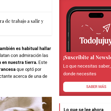
 de trabajo a salir y
ambién es habitual hallar
latan con admiración las
¡Suscribite al Newsl
en nuestra tierra.
Este
Lo que necesitas saber
francesa
que optó por
donde necesites
ctante acerca de una de
SABER MÁS
Lo que se lee ahora