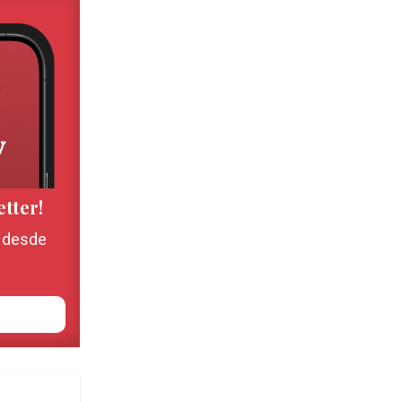
etter!
, desde