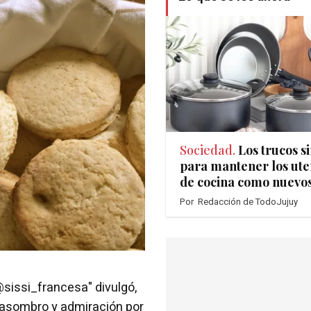
Sociedad.
Los trucos s
para mantener los uten
de cocina como nuevo
Por
Redacción de TodoJujuy
@sissi_francesa" divulgó,
 asombro y admiración por