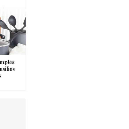
imples
silios
s