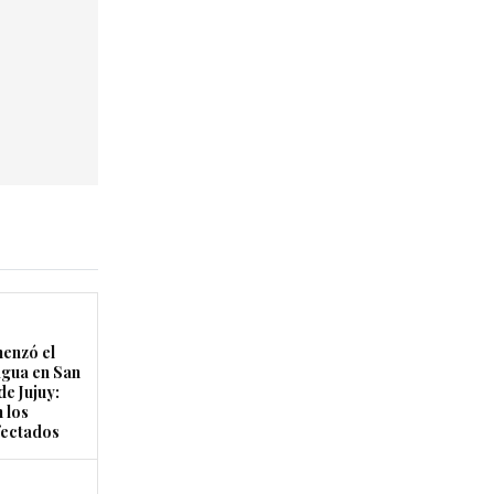
enzó el
agua en San
de Jujuy:
 los
fectados