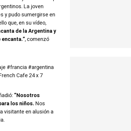
rgentinos. La joven
es y pudo sumergirse en
llo que, en su vídeo,
canta de la Argentina y
 encanta.”
, comenzó
aje
#francia
#argentina
 French Cafe 24 x 7
ñadió:
“Nosotros
ara los niños.
Nos
a visitante en alusión a
ia.