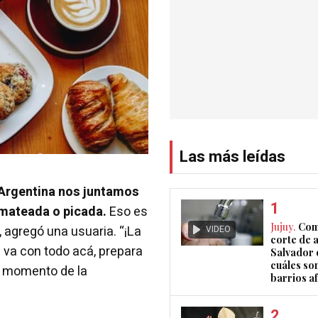
Las más leídas
Argentina nos juntamos
 mateada o picada.
Eso es
Jujuy.
Com
, agregó una usuaria. “¡La
VIDEO
corte de 
 va con todo acá, prepara
Salvador 
cuáles son
l momento de la
barrios a