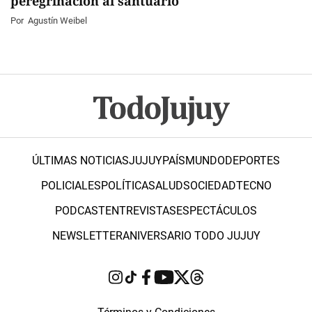
peregrinación al santuario
Por
Agustín Weibel
ÚLTIMAS NOTICIAS
JUJUY
PAÍS
MUNDO
DEPORTES
POLICIALES
POLÍTICA
SALUD
SOCIEDAD
TECNO
PODCAST
ENTREVISTAS
ESPECTÁCULOS
NEWSLETTER
ANIVERSARIO TODO JUJUY