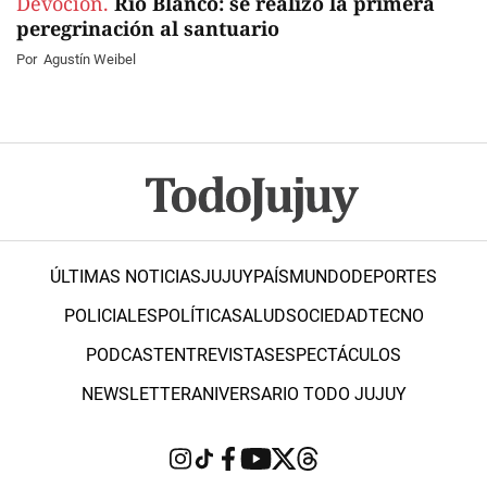
Devoción.
Río Blanco: se realizó la primera
peregrinación al santuario
Por
Agustín Weibel
ÚLTIMAS NOTICIAS
JUJUY
PAÍS
MUNDO
DEPORTES
POLICIALES
POLÍTICA
SALUD
SOCIEDAD
TECNO
PODCAST
ENTREVISTAS
ESPECTÁCULOS
NEWSLETTER
ANIVERSARIO TODO JUJUY