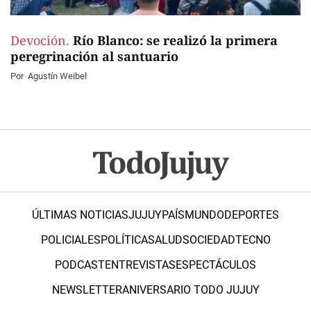
Devoción.
Río Blanco: se realizó la primera
peregrinación al santuario
Por
Agustín Weibel
ÚLTIMAS NOTICIAS
JUJUY
PAÍS
MUNDO
DEPORTES
POLICIALES
POLÍTICA
SALUD
SOCIEDAD
TECNO
PODCAST
ENTREVISTAS
ESPECTÁCULOS
NEWSLETTER
ANIVERSARIO TODO JUJUY