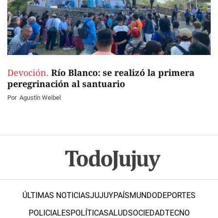
Devoción.
Río Blanco: se realizó la primera
peregrinación al santuario
Por
Agustín Weibel
ÚLTIMAS NOTICIAS
JUJUY
PAÍS
MUNDO
DEPORTES
POLICIALES
POLÍTICA
SALUD
SOCIEDAD
TECNO