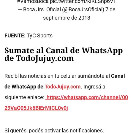
#VamosBoca
pic.twitter.com/kIKLSnp6V1
— Boca Jrs. Oficial (@BocaJrsOficial)
7 de
septiembre de 2018
FUENTE:
TyC Sports
Sumate al Canal de WhatsApp
de TodoJujuy.com
Recibí las noticias en tu celular sumándote al
Canal
de WhatsApp de
TodoJujuy.com
. Ingresá al
siguiente enlace:
https://whatsapp.com/channel/00
29VaQ05Jk6BIErMlCL0v0j
Si querés, podés activar las notificaciones.