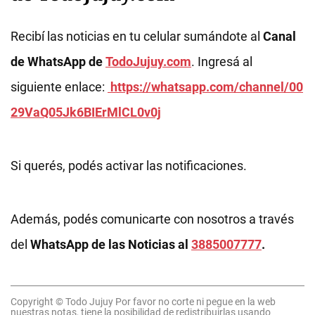
Recibí las noticias en tu celular sumándote al
Canal
de WhatsApp de
TodoJujuy.com
. Ingresá al
siguiente enlace:
https://whatsapp.com/channel/00
29VaQ05Jk6BIErMlCL0v0j
Si querés, podés activar las notificaciones.
Además, podés comunicarte con nosotros a través
del
WhatsApp de las Noticias al
3885007777
.
Copyright © Todo Jujuy Por favor no corte ni pegue en la web
nuestras notas, tiene la posibilidad de redistribuirlas usando