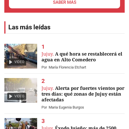
SABER MÁS
Las más leídas
Jujuy.
A qué hora se restablecerá el
agua en Alto Comedero
VIDEO
Por
María Florencia Etchart
Jujuy.
Alerta por fuertes vientos por
tres días: qué zonas de Jujuy están
VIDEO
afectadas
Por
Maria Eugenia Burgos
Jujuy.
Éxodo Jujeño: más de 2500