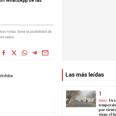
del
WhatsApp de las
as notas, tiene la posibilidad de
servados.
Las más leídas
Córdoba
Jujuy.
Des
temperatu
por vient
sigue el 