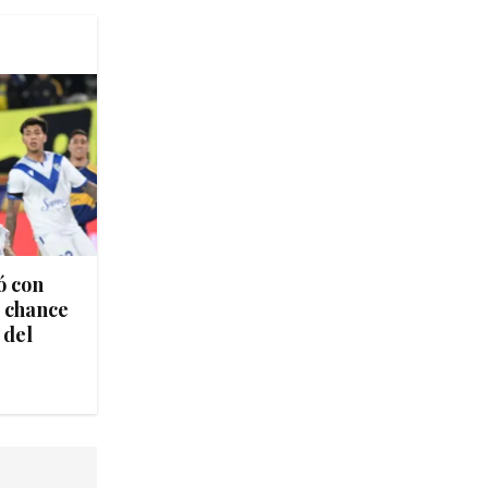
ó con
a chance
 del