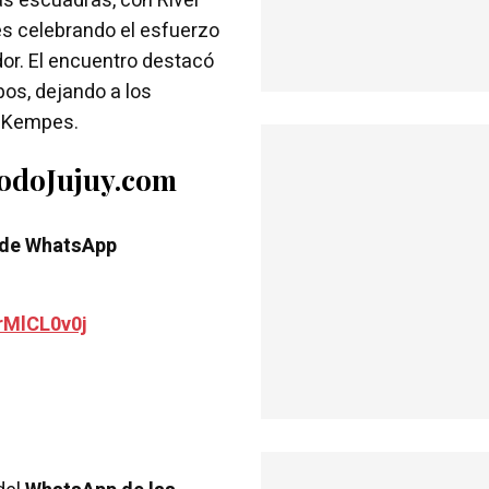
bas escuadras, con River
res celebrando el esfuerzo
or. El encuentro destacó
pos, dejando a los
l Kempes.
TodoJujuy.com
 de WhatsApp
rMlCL0v0j