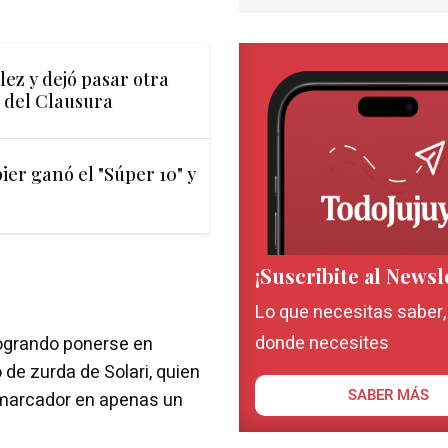
ez y dejó pasar otra
 del Clausura
ier ganó el "Súper 10" y
¡Suscribite al Newsl
Lo que necesitas saber
donde necesites
logrando ponerse en
de zurda de Solari, quien
SABER MÁS
l marcador en apenas un