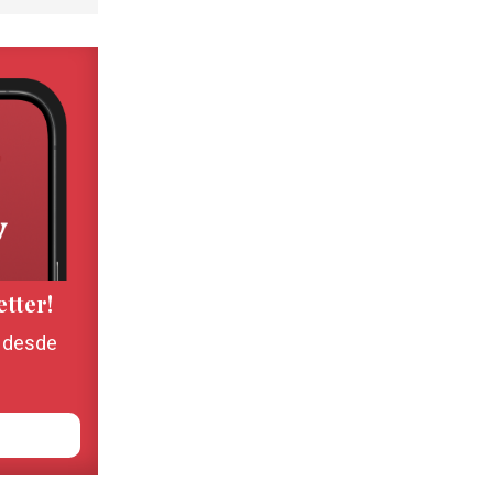
etter!
, desde