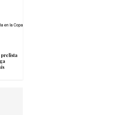
 prelista
iga
ís