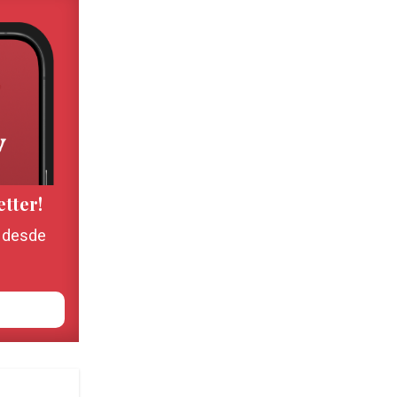
etter!
, desde