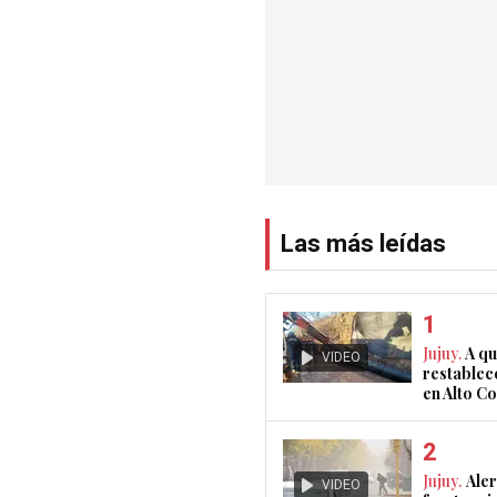
Las más leídas
Jujuy.
A qu
VIDEO
restablec
en Alto 
Jujuy.
Aler
VIDEO