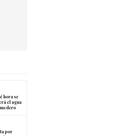
é hora se
erá el agua
Comedero
ta por