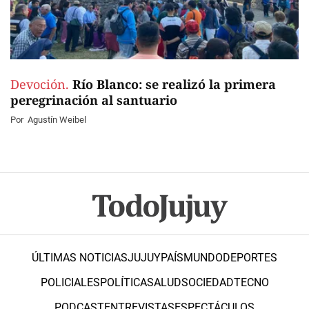
Devoción.
Río Blanco: se realizó la primera
peregrinación al santuario
Por
Agustín Weibel
ÚLTIMAS NOTICIAS
JUJUY
PAÍS
MUNDO
DEPORTES
POLICIALES
POLÍTICA
SALUD
SOCIEDAD
TECNO
PODCAST
ENTREVISTAS
ESPECTÁCULOS