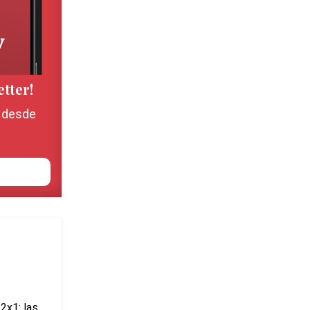
etter!
, desde