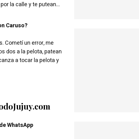
r la calle y te putean...
con Caruso?
s. Cometí un error, me
s dos a la pelota, patean
anza a tocar la pelota y
TodoJujuy.com
 de WhatsApp