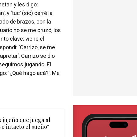
etan y les digo:
 y ‘tuc’ (sic) cerré la
ado de brazos, con la
uario no se me cruzó, los
to clave: viene el
espondí: ‘Carrizo, se me
pretar’. Carrizo se dio
y seguimos jugando. El
igo: ‘¿Qué hago acá?’. Me
k jujeño que juega al
e intacto el sueño"