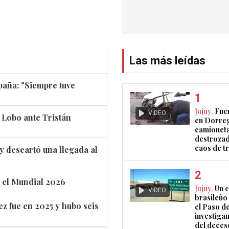
Las más leídas
spaña: "Siempre tuve
Jujuy.
Fue
VIDEO
l Lobo ante Tristán
en Dorreg
camionet
destrozad
caos de t
 y descartó una llegada al
s el Mundial 2026
Jujuy.
Un 
VIDEO
brasileño 
ez fue en 2025 y hubo seis
el Paso d
investigan
del deces