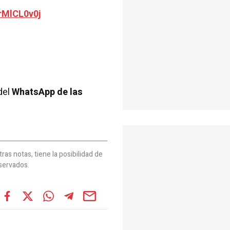
rMlCL0v0j
del
WhatsApp de las
as notas, tiene la posibilidad de
servados.