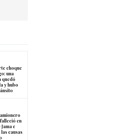
rte choque
o: una
a quedó
a y hubo
ránsito
camionero
falleció en
e Jama e
 las causas
o