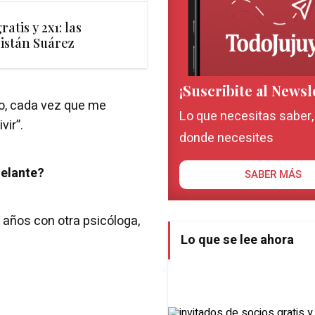
ratis y 2x1: las
istán Suárez
¡Suscribite al Newsl
mo, cada vez que me
Lo que necesitas saber
ir”.
donde necesites
delante?
SABER MÁS
 años con otra psicóloga,
Lo que se lee ahora