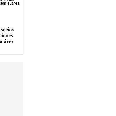
 socios
ociones
 Suárez