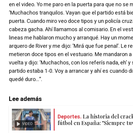
en el video. Yo me paro en la puerta para que no se m
‘Muchachos tranquilos. Vayan que el partido está bien’,
puerta. Cuando miro veo doce tipos y un policía cruz
cabeza gacha. Ahí llamamos al comisario. En el vest
lineas me hablaron mucho y arranqué. Hay un momen
arquero de River y me dijo: ‘Mirá que fue penal’. Le r
metieron doce tipos en el vestuario. Me mandaron a a
vuelta y dijo: ‘Muchachos, con los referís nada, eh’ 
partido estaba 1-0. Voy a arrancar y ahí es cuando d
quedé duro...”.
Lee además
Deportes.
La historia del crac
fútbol en España: "Siempre tuv
VIDEO