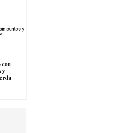
ó con
 y
uerda