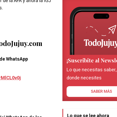
 de la AFA y ahora la IGJ
s.
TodoJujuy.com
 de WhatsApp
¡Suscribite al Newsl
Lo que necesitas saber
rMlCL0v0j
donde necesites
SABER MÁS
Lo que se lee ahora