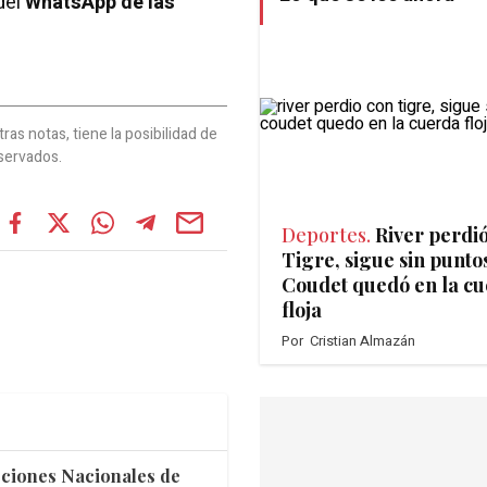
del
WhatsApp de las
as notas, tiene la posibilidad de
servados.
Deportes.
River perdi
Tigre, sigue sin puntos
Coudet quedó en la c
floja
Por
Cristian Almazán
ecciones Nacionales de