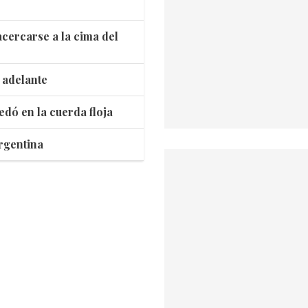
cercarse a la cima del
á adelante
edó en la cuerda floja
rgentina