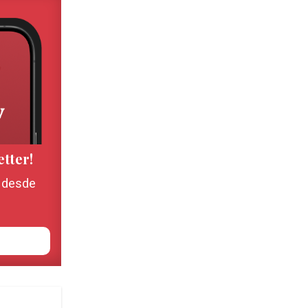
etter!
, desde