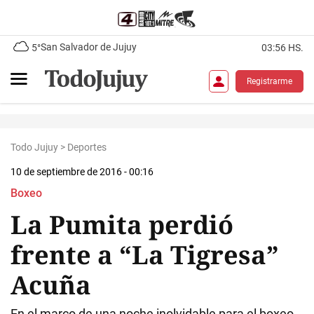
San Salvador de Jujuy
5°
03:56 HS.
Registrarme
Todo Jujuy
>
Deportes
10 de septiembre de 2016 - 00:16
Boxeo
La Pumita perdió
frente a “La Tigresa”
Acuña
En el marco de una noche inolvidable para el boxeo