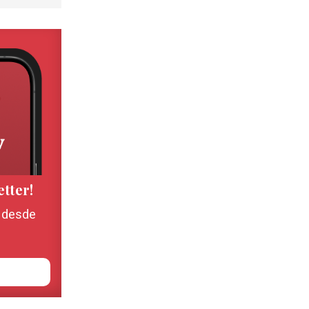
etter!
, desde