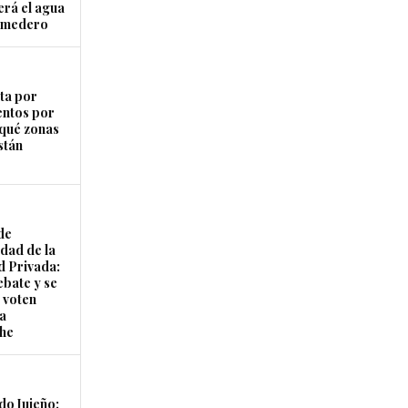
erá el agua
Comedero
ta por
entos por
 qué zonas
stán
de
idad de la
 Privada:
ebate y se
 voten
la
he
do Jujeño: