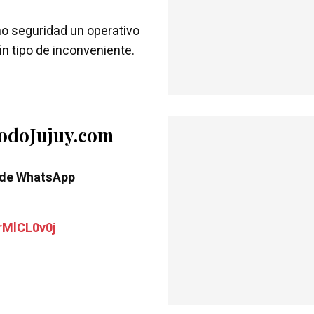
mo seguridad un operativo
n tipo de inconveniente.
TodoJujuy.com
 de WhatsApp
rMlCL0v0j