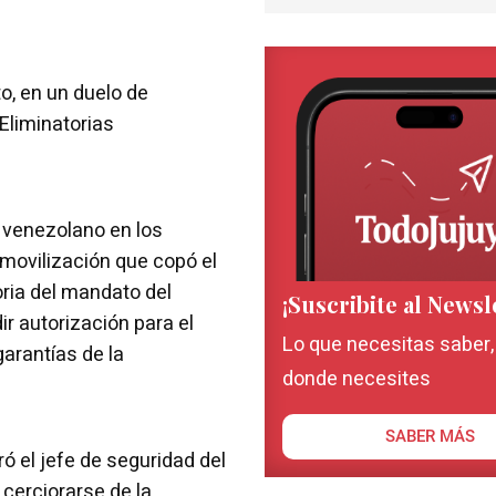
nto, en un duelo de
 Eliminatorias
o venezolano en los
 movilización que copó el
oria del mandato del
¡Suscribite al Newsl
ir autorización para el
Lo que necesitas saber
garantías de la
donde necesites
SABER MÁS
ó el jefe de seguridad del
 cerciorarse de la