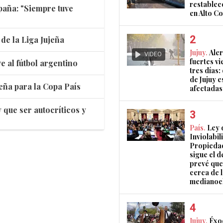
restablec
spaña: "Siempre tuve
en Alto 
de la Liga Jujeña
Jujuy.
Aler
VIDEO
fuertes vi
e al fútbol argentino
tres días:
de Jujuy e
eña para la Copa País
afectadas
 que ser autocríticos y
País.
Ley 
Inviolabil
Propiedad
sigue el d
prevé que
cerca de 
medianoc
Jujuy.
Éxo