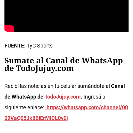
FUENTE:
TyC Sports
Sumate al Canal de WhatsApp
de TodoJujuy.com
Recibí las noticias en tu celular sumándote al
Canal
de WhatsApp de
TodoJujuy.com
. Ingresá al
siguiente enlace:
https://whatsapp.com/channel/00
29VaQ05Jk6BIErMlCL0v0j