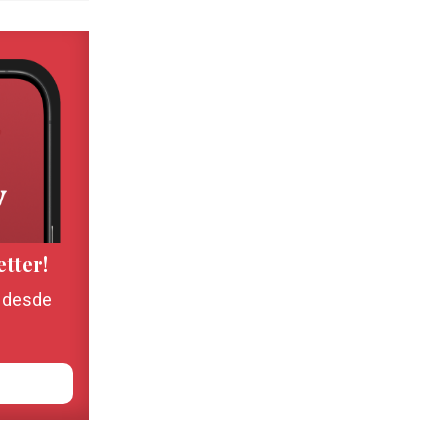
etter!
, desde