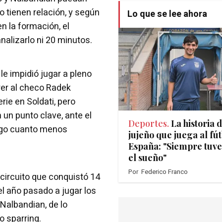
 tienen relación, y según
Lo que se lee ahora
n la formación, el
nalizarlo ni 20 minutos.
 le impidió jugar a pleno
rer al checo Radek
rie en Soldati, pero
 un punto clave, ante el
Deportes.
La historia 
 algo cuanto menos
jujeño que juega al fú
España: "Siempre tuve
el sueño"
Por
Federico Franco
l circuito que conquistó 14
l año pasado a jugar los
 Nalbandian, de lo
o sparring.