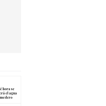
é hora se
erá el agua
Comedero