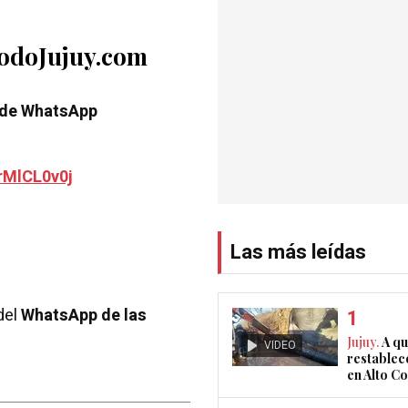
TodoJujuy.com
 de WhatsApp
rMlCL0v0j
Las más leídas
del
WhatsApp de las
Jujuy.
A qu
VIDEO
restablec
en Alto 