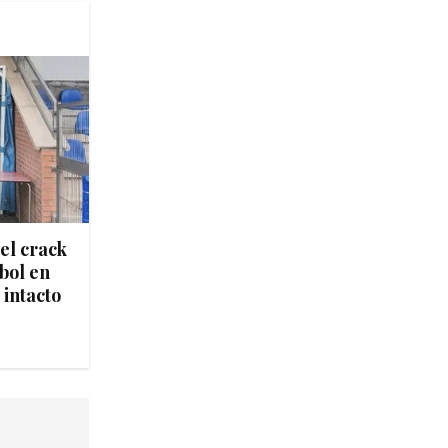
del crack
tbol en
 intacto