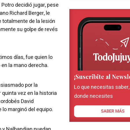
 Potro decidió jugar, pese
ano Richard Berger, le
totalmente de la lesión
amente su golpe de revés
ltimos días, fue quien lo
o en la mano derecha.
¡Suscribite al Newsl
tusiasmado por la
Lo que necesitas saber
 quinta vez en la historia
donde necesites
 cordobés David
 lo marginó del equipo.
SABER MÁS
tro y Nalbandian puedan