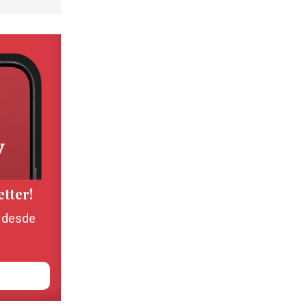
etter!
, desde