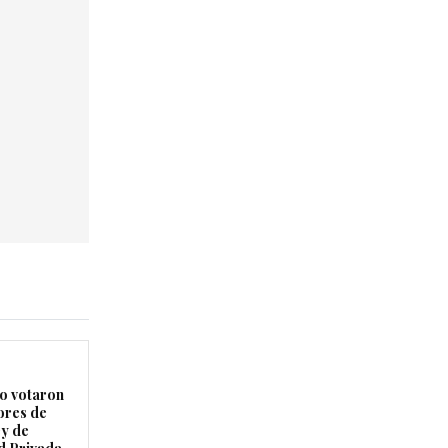
 votaron
ores de
ey de