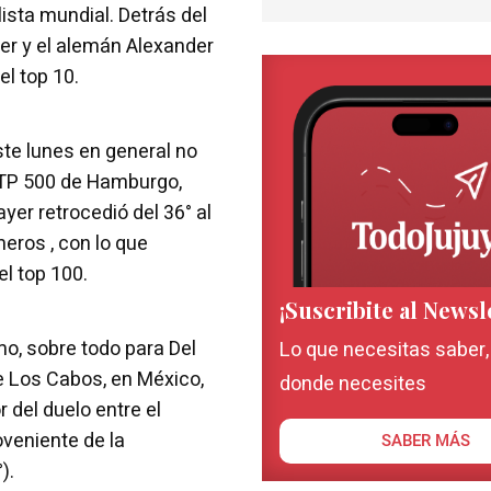
sta mundial. Detrás del
er y el alemán Alexander
l top 10.
te lunes en general no
ATP 500 de Hamburgo,
ayer retrocedió del 36° al
meros , con lo que
l top 100.
¡Suscribite al Newsl
mo, sobre todo para Del
Lo que necesitas saber
e Los Cabos, en México,
donde necesites
 del duelo entre el
veniente de la
SABER MÁS
).