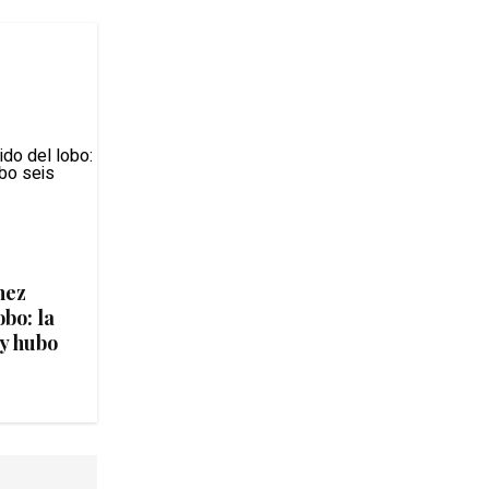
nez
obo: la
 y hubo