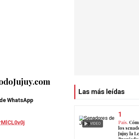
TodoJujuy.com
Las más leídas
 de WhatsApp
rMlCL0v0j
País.
Cómo
VIDEO
los senad
Jujuy la L