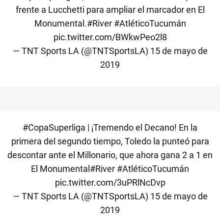
frente a Lucchetti para ampliar el marcador en El
Monumental.
#River
#AtléticoTucumán
pic.twitter.com/BWkwPeo2l8
— TNT Sports LA (@TNTSportsLA)
15 de mayo de
2019
#CopaSuperliga
| ¡Tremendo el Decano! En la
primera del segundo tiempo, Toledo la punteó para
descontar ante el Millonario, que ahora gana 2 a 1 en
El Monumental
#River
#AtléticoTucumán
pic.twitter.com/3uPRlNcDvp
— TNT Sports LA (@TNTSportsLA)
15 de mayo de
2019