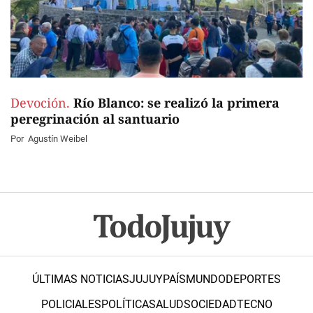
Devoción.
Río Blanco: se realizó la primera
peregrinación al santuario
Por
Agustín Weibel
ÚLTIMAS NOTICIAS
JUJUY
PAÍS
MUNDO
DEPORTES
POLICIALES
POLÍTICA
SALUD
SOCIEDAD
TECNO