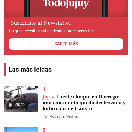
¡Suscribite al Newsletter!
Lo que necesitas saber, desde donde necesites
SABER MÁS
Las más leídas
Jujuy.
Fuerte choque en Dorrego:
una camioneta quedó destrozada y
VIDEO
hubo caos de tránsito
Por
Agustina Medina