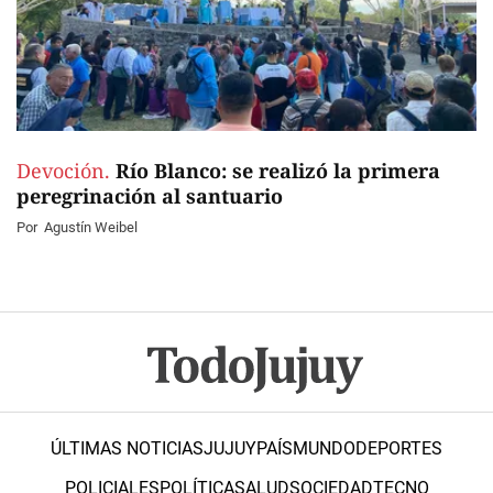
Devoción.
Río Blanco: se realizó la primera
peregrinación al santuario
Por
Agustín Weibel
ÚLTIMAS NOTICIAS
JUJUY
PAÍS
MUNDO
DEPORTES
POLICIALES
POLÍTICA
SALUD
SOCIEDAD
TECNO