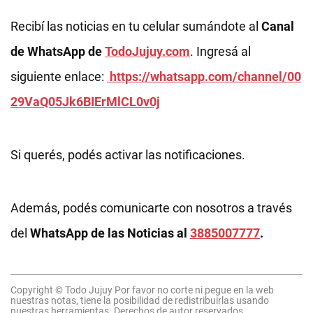
Recibí las noticias en tu celular sumándote al
Canal
de WhatsApp de
TodoJujuy.com
. Ingresá al
siguiente enlace:
https://whatsapp.com/channel/00
29VaQ05Jk6BIErMlCL0v0j
Si querés, podés activar las notificaciones.
Además, podés comunicarte con nosotros a través
del
WhatsApp de las Noticias al
3885007777
.
Copyright © Todo Jujuy Por favor no corte ni pegue en la web
nuestras notas, tiene la posibilidad de redistribuirlas usando
nuestras herramientas. Derechos de autor reservados.