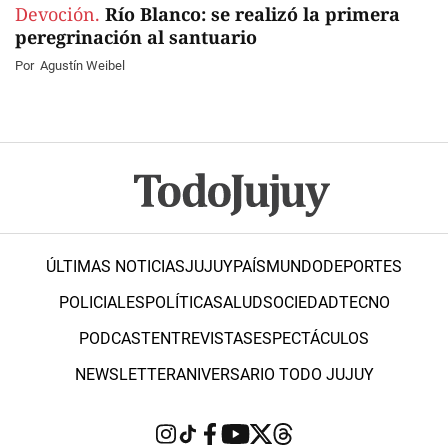
Devoción.
Río Blanco: se realizó la primera
peregrinación al santuario
Por
Agustín Weibel
ÚLTIMAS NOTICIAS
JUJUY
PAÍS
MUNDO
DEPORTES
POLICIALES
POLÍTICA
SALUD
SOCIEDAD
TECNO
PODCAST
ENTREVISTAS
ESPECTÁCULOS
NEWSLETTER
ANIVERSARIO TODO JUJUY