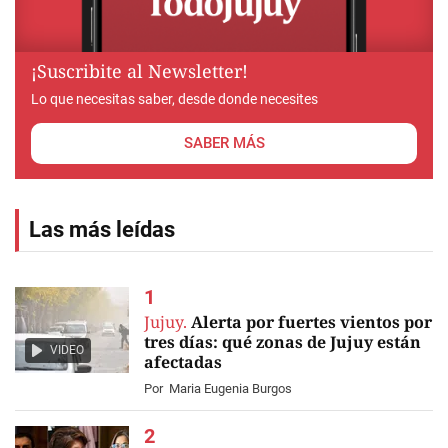
¡Suscribite al Newsletter!
Lo que necesitas saber, desde donde necesites
SABER MÁS
Las más leídas
Jujuy.
Alerta por fuertes vientos por
tres días: qué zonas de Jujuy están
VIDEO
afectadas
Por
Maria Eugenia Burgos