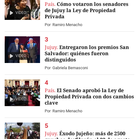
País.
Cómo votaron los senadores
de Jujuy la Ley de Propiedad
VIDEO
Privada
Por
Ramiro Menacho
Jujuy.
Entregaron los premios San
Salvador: quiénes fueron
VIDEO
distinguidos
Por
Gabriela Bernasconi
País.
El Senado aprobó la Ley de
Propiedad Privada con dos cambios
VIDEO
clave
Por
Ramiro Menacho
Jujuy.
Éxodo Jujeño: más de 2500