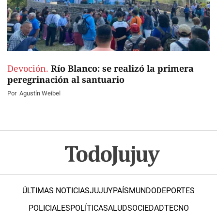
Devoción.
Río Blanco: se realizó la primera
peregrinación al santuario
Por
Agustín Weibel
ÚLTIMAS NOTICIAS
JUJUY
PAÍS
MUNDO
DEPORTES
POLICIALES
POLÍTICA
SALUD
SOCIEDAD
TECNO