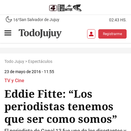
San Salvador de Jujuy
16°
02:43 HS.
Registrarme
Todo Jujuy
>
Espectáculos
23 de mayo de 2016 - 11:55
TV y Cine
Eddie Fitte: “Los
periodistas tenemos
que ser como somos”
El periodista de Canal 13 fue uno de los disertantes y