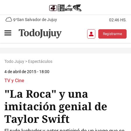
San Salvador de Jujuy
9°
02:46 HS.
Registrarme
Todo Jujuy
>
Espectáculos
4 de abril de 2015 - 18:00
TV y Cine
"La Roca" y una
imitación genial de
Taylor Swift
El rudo luchador y actor participó de un juego que se