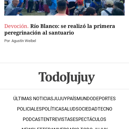
Devoción.
Río Blanco: se realizó la primera
peregrinación al santuario
Por
Agustín Weibel
ÚLTIMAS NOTICIAS
JUJUY
PAÍS
MUNDO
DEPORTES
POLICIALES
POLÍTICA
SALUD
SOCIEDAD
TECNO
PODCAST
ENTREVISTAS
ESPECTÁCULOS