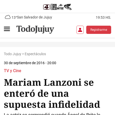
San Salvador de Jujuy
13°
19:53 HS.
Registrarme
Todo Jujuy
>
Espectáculos
30 de septiembre de 2016 - 20:00
TV y Cine
Mariam Lanzoni se
enteró de una
supuesta infidelidad
La actriz se sorprendió cuando Ángel de Brito le