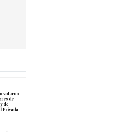
 votaron
ores de
ey de
d Privada