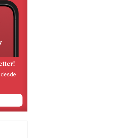
etter!
, desde