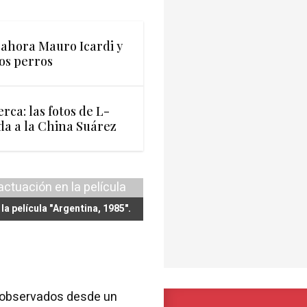
 ahora Mauro Icardi y
os perros
rca: las fotos de L-
da a la China Suárez
la película "Argentina, 1985".
n observados desde un