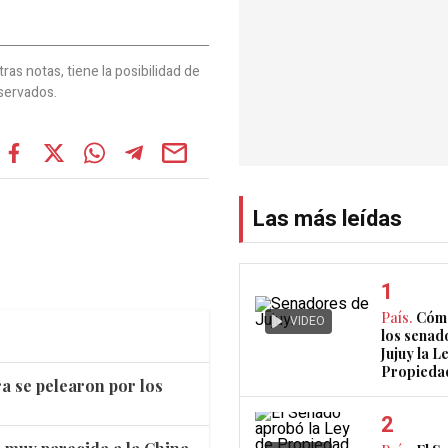
as notas, tiene la posibilidad de
servados.
Las más leídas
País.
Cómo
VIDEO
los senad
Jujuy la L
Propieda
a se pelearon por los