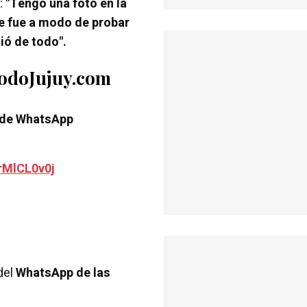
:
"Tengo una foto en la
je fue a modo de probar
dió de todo".
TodoJujuy.com
 de WhatsApp
rMlCL0v0j
del
WhatsApp de las