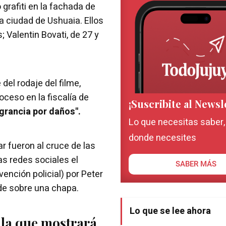
grafiti en la fachada de
la ciudad de Ushuaia. Ellos
 Valentin Bovati, de 27 y
del rodaje del filme,
oceso en la fiscalía de
¡Suscribite al Newsl
agrancia por daños".
Lo que necesitas saber
donde necesites
r fueron al cruce de las
as redes sociales el
SABER MÁS
ención policial) por Peter
de sobre una chapa.
Lo que se lee ahora
ula que mostrará