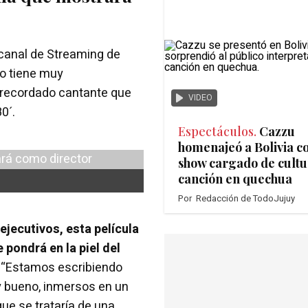
 canal de Streaming de
lo tiene muy
, recordado cantante que
VIDEO
0´.
Espectáculos.
Cazzu
homenajeó a Bolivia c
show cargado de cultu
canción en quechua
Por
Redacción de TodoJujuy
jecutivos, esta película
 pondrá en la piel del
.
“Estamos escribiendo
 y bueno, inmersos en un
que se trataría de una