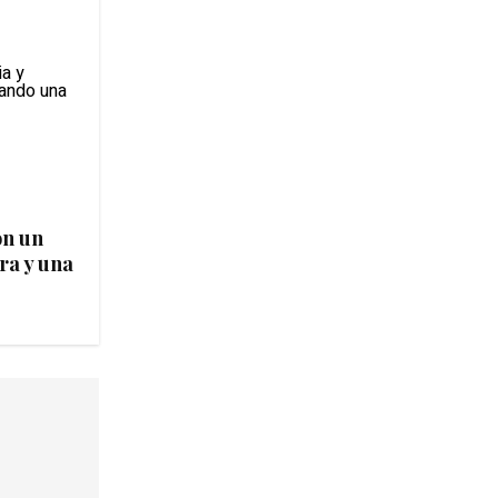
on un
ra y una