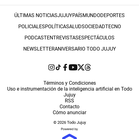
ÚLTIMAS NOTICIAS
JUJUY
PAÍS
MUNDO
DEPORTES
POLICIALES
POLÍTICA
SALUD
SOCIEDAD
TECNO
PODCAST
ENTREVISTAS
ESPECTÁCULOS
NEWSLETTER
ANIVERSARIO TODO JUJUY
Términos y Condiciones
Uso e instrumentación de la inteligencia artificial en Todo
Jujuy
RSS
Contacto
Cómo anunciar
© 2026 Todo Jujuy