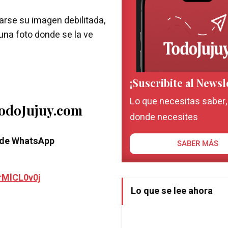
rse su imagen debilitada,
n una foto donde se la ve
¡Suscribite al Newsl
Lo que necesitas saber
TodoJujuy.com
donde necesites
 de WhatsApp
SABER MÁS
rMlCL0v0j
Lo que se lee ahora