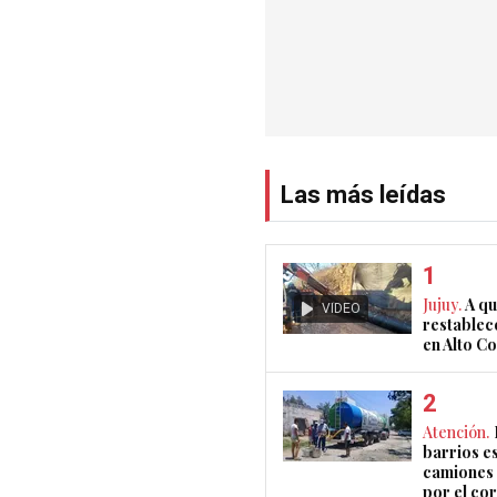
Las más leídas
Jujuy.
A qu
VIDEO
restablec
en Alto 
Atención.
barrios e
camiones 
por el co