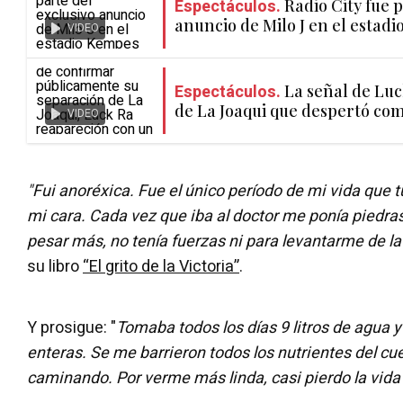
Espectáculos.
Radio City fue p
anuncio de Milo J en el estad
VIDEO
Espectáculos.
La señal de Luc
de La Joaqui que despertó co
VIDEO
"Fui anoréxica. Fue el único período de mi vida que t
mi cara. Cada vez que iba al doctor me ponía piedras 
pesar más, no tenía fuerzas ni para levantarme de l
su libro
“El grito de la Victoria”
.
Y prosigue: "
Tomaba todos los días 9 litros de agua 
enteras. Se me barrieron todos los nutrientes del cu
caminando. Por verme más linda, casi pierdo la vida