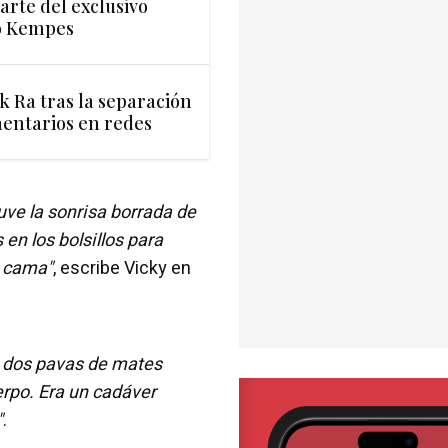
arte del exclusivo
io Kempes
k Ra tras la separación
mentarios en redes
uve la sonrisa borrada de
en los bolsillos para
a cama"
, escribe Vicky en
y dos pavas de mates
erpo. Era un cadáver
"
.