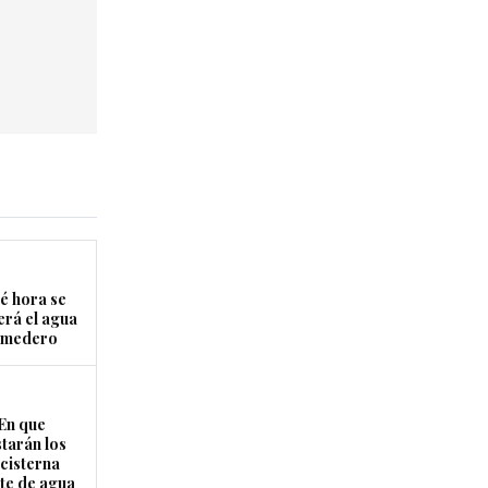
é hora se
erá el agua
Comedero
En que
starán los
cisterna
rte de agua