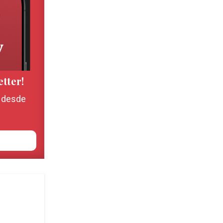
etter!
, desde