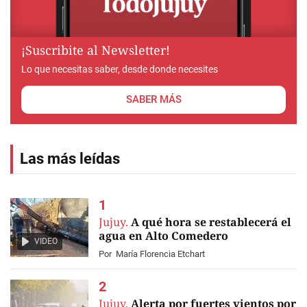
¡Suscribite al Newsletter!
Lo que necesitas saber, desde donde necesites
SABER MÁS
Las más leídas
Jujuy.
A qué hora se restablecerá el
agua en Alto Comedero
VIDEO
Por
María Florencia Etchart
Jujuy.
Alerta por fuertes vientos por