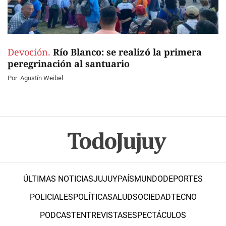
Devoción.
Río Blanco: se realizó la primera
peregrinación al santuario
Por
Agustín Weibel
ÚLTIMAS NOTICIAS
JUJUY
PAÍS
MUNDO
DEPORTES
POLICIALES
POLÍTICA
SALUD
SOCIEDAD
TECNO
PODCAST
ENTREVISTAS
ESPECTÁCULOS