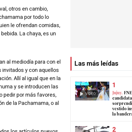
val, otros en cambio,
achamama por todo lo
 quien le ofrendan comidas,
a bebida. La chaya, es un
gan al mediodía para con el
Las más leídas
s invitados y con aquellos
ión. Allí al igual que en la
ahuma y se introducen las
Jujuy.
FNE
VIDEO
o pedir por más favores,
candidata
ón de la Pachamama, o al
sorprendi
vestido i
la bander
os los artículos nuevos,