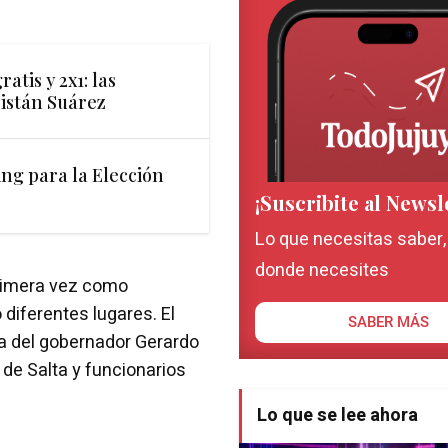
ratis y 2x1: las
istán Suárez
ing para la Elección
¡Suscribite al Newsl
Lo que necesitas saber
donde necesites
rimera vez como
 diferentes lugares. El
SABER MÁS
a del gobernador Gerardo
 de Salta y funcionarios
Lo que se lee ahora