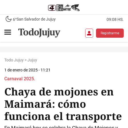
San Salvador de Jujuy
6°
09:08 HS.
Registrarme
Todo Jujuy
>
Jujuy
1 de enero de 2025 - 11:21
Carnaval 2025.
Chaya de mojones en
Maimará: cómo
funciona el transporte
En Maimará hoy se celebra la Chaya de Mojones y