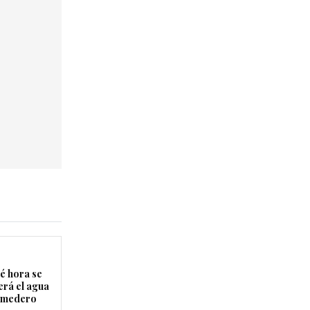
é hora se
erá el agua
Comedero