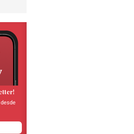
etter!
, desde