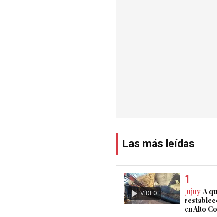
Las más leídas
Jujuy.
A qu
VIDEO
restablec
en Alto 