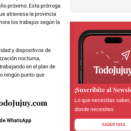
l año próximo. Esta prórroga
e atraviesa la provincia
mora los trabajos según la
dad y dispositivos de
ización nocturna,
trabajando en el plan de
to ningún punto que
¡Suscribite al Newsl
Lo que necesitas saber
TodoJujuy.com
donde necesites
 de WhatsApp
SABER MÁS