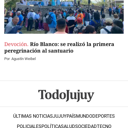
Devoción.
Río Blanco: se realizó la primera
peregrinación al santuario
Por
Agustín Weibel
ÚLTIMAS NOTICIAS
JUJUY
PAÍS
MUNDO
DEPORTES
POLICIALES
POLÍTICA
SALUD
SOCIEDAD
TECNO