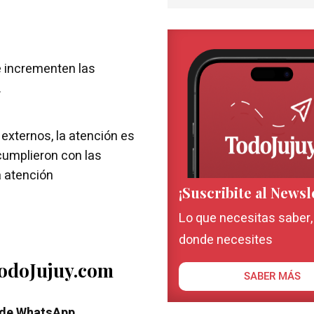
se incrementen las
.
externos, la atención es
 cumplieron con las
a atención
¡Suscribite al Newsl
Lo que necesitas saber
donde necesites
TodoJujuy.com
SABER MÁS
 de WhatsApp