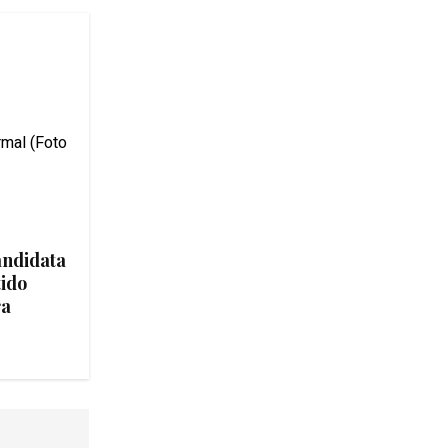
andidata
tido
ra