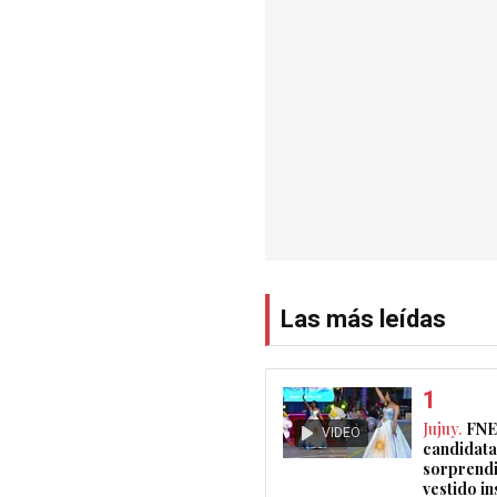
Las más leídas
Jujuy.
FNE
VIDEO
candidata
sorprendi
vestido i