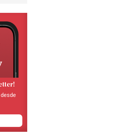
etter!
, desde