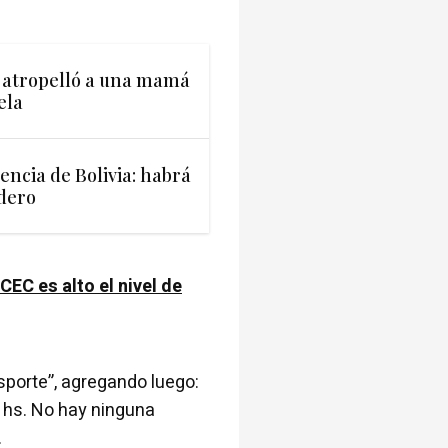
 atropelló a una mamá
ela
encia de Bolivia: habrá
edero
 CEC es alto el nivel de
nsporte”, agregando luego:
4 hs. No hay ninguna
.