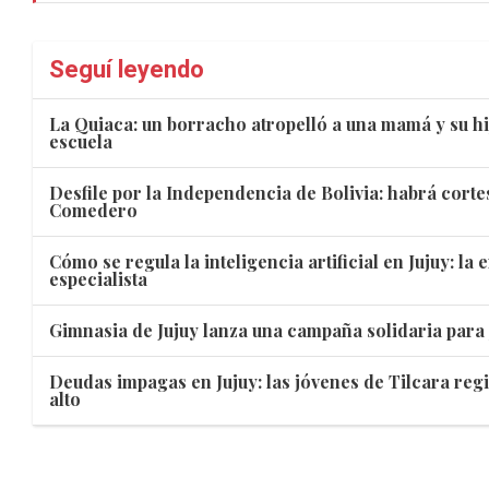
Seguí leyendo
La Quiaca: un borracho atropelló a una mamá y su hi
escuela
Desfile por la Independencia de Bolivia: habrá corte
Comedero
Cómo se regula la inteligencia artificial en Jujuy: la
especialista
Gimnasia de Jujuy lanza una campaña solidaria para 
Deudas impagas en Jujuy: las jóvenes de Tilcara reg
alto