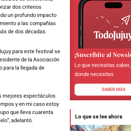
rizar dos criterios
nido un profundo impacto
cimiento a las compañías
más de dos décadas.
ujuy para este festival se
¡Suscribite al Newsl
residente de la Asociación
Lo que necesitas saber
 para la llegada de
donde necesites
SABER MÁS
os mejores espectáculos
iempos y en mi caso estoy
grupo que lleva cuarenta
Lo que se lee ahora
ielo”, adelantó.