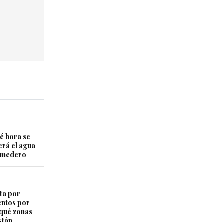
é hora se
erá el agua
Comedero
ta por
entos por
 qué zonas
stán