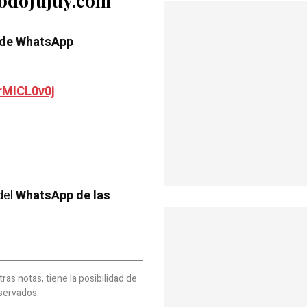
TodoJujuy.com
 de WhatsApp
rMlCL0v0j
del
WhatsApp de las
as notas, tiene la posibilidad de
servados.