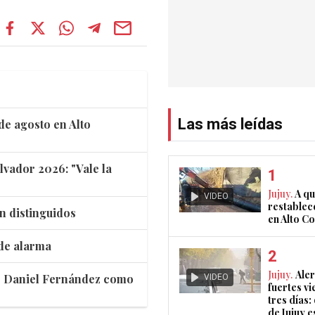
Las más leídas
de agosto en Alto
lvador 2026: "Vale la
Jujuy.
A qu
VIDEO
restablec
n distinguidos
en Alto 
 de alarma
Jujuy.
Aler
VIDEO
ar Daniel Fernández como
fuertes vi
tres días:
de Jujuy e