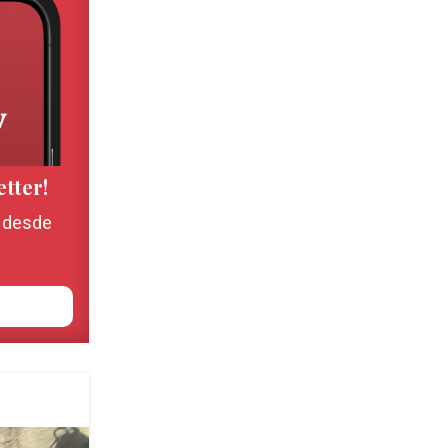
etter!
, desde