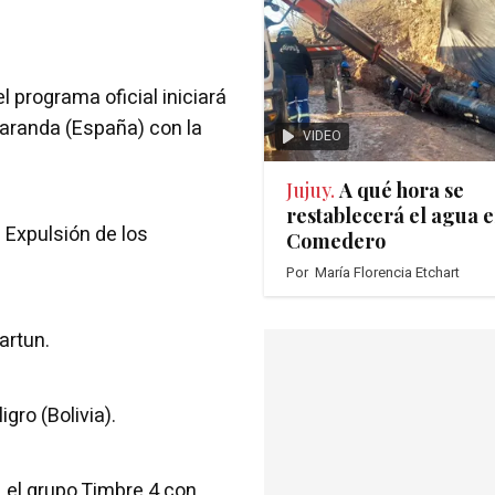
l programa oficial iniciará
Zaranda (España) con la
VIDEO
Jujuy.
A qué hora se
restablecerá el agua e
a Expulsión de los
Comedero
Por
María Florencia Etchart
artun.
gro (Bolivia).
 el grupo Timbre 4 con