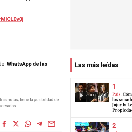
rMlCL0v0j
del
WhatsApp de las
Las más leídas
País.
Cómo
VIDEO
as notas, tiene la posibilidad de
los senad
Jujuy la L
servados.
Propieda