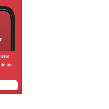
etter!
, desde