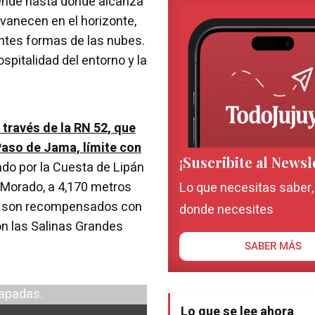
iende hasta donde alcanza
vanecen en el horizonte,
iantes formas de las nubes.
spitalidad del entorno y la
 través de la RN 52, que
 Paso de Jama, límite con
¡Suscribite al Newsl
ndo por la Cuesta de Lipán
el Morado, a 4,170 metros
Lo que necesitas saber
ros son recompensados con
donde necesites
on las Salinas Grandes
SABER MÁS
Lo que se lee ahora