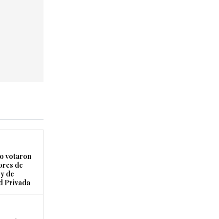
 votaron
ores de
ey de
d Privada