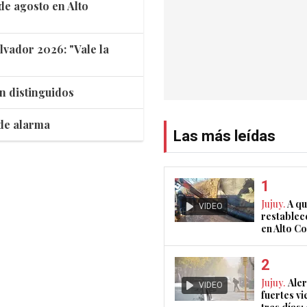
de agosto en Alto
lvador 2026: "Vale la
n distinguidos
 de alarma
Las más leídas
Jujuy.
A qu
VIDEO
restablec
en Alto 
Jujuy.
Aler
VIDEO
fuertes vi