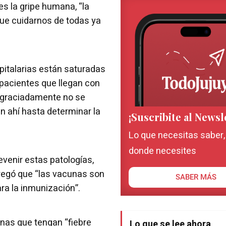
s la gripe humana, “la
ue cuidarnos de todas ya
pitalarias están saturadas
 pacientes que llegan con
sgraciadamente no se
n ahí hasta determinar la
¡Suscribite al Newsl
Lo que necesitas saber
donde necesites
evenir estas patologías,
gregó que “las vacunas son
SABER MÁS
ara la inmunización”.
as que tengan “fiebre
Lo que se lee ahora