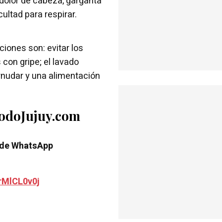
dolor de cabeza, garganta
cultad para respirar.
iones son: evitar los
con gripe; el lavado
rnudar y una alimentación
TodoJujuy.com
 de WhatsApp
rMlCL0v0j