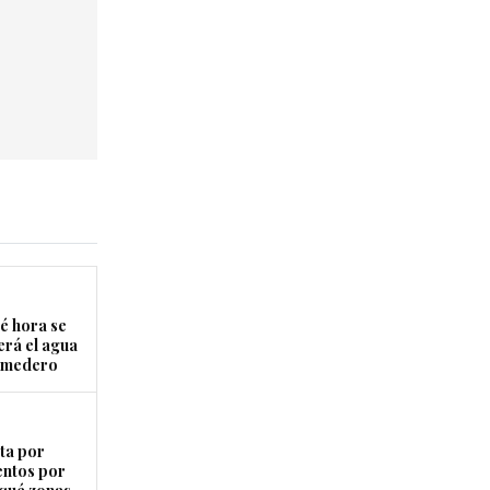
é hora se
erá el agua
Comedero
ta por
entos por