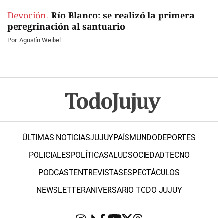
Devoción.
Río Blanco: se realizó la primera
peregrinación al santuario
Por
Agustín Weibel
ÚLTIMAS NOTICIAS
JUJUY
PAÍS
MUNDO
DEPORTES
POLICIALES
POLÍTICA
SALUD
SOCIEDAD
TECNO
PODCAST
ENTREVISTAS
ESPECTÁCULOS
NEWSLETTER
ANIVERSARIO TODO JUJUY