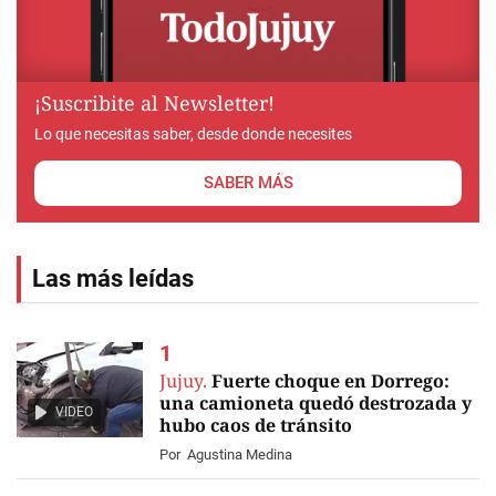
¡Suscribite al Newsletter!
Lo que necesitas saber, desde donde necesites
SABER MÁS
Las más leídas
Jujuy.
Fuerte choque en Dorrego:
una camioneta quedó destrozada y
VIDEO
hubo caos de tránsito
Por
Agustina Medina