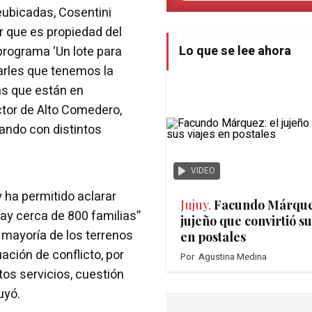
reubicadas, Cosentini
 que es propiedad del
Lo que se lee ahora
programa ‘Un lote para
arles que tenemos la
nas que están en
ector de Alto Comedero,
ando con distintos
VIDEO
 ha permitido aclarar
Jujuy.
Facundo Márque
ay cerca de 800 familias”
jujeño que convirtió su
a mayoría de los terrenos
en postales
ación de conflicto, por
Por
Agustina Medina
os servicios, cuestión
uyó.