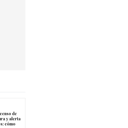
censo de
ra y alerta
os: cómo