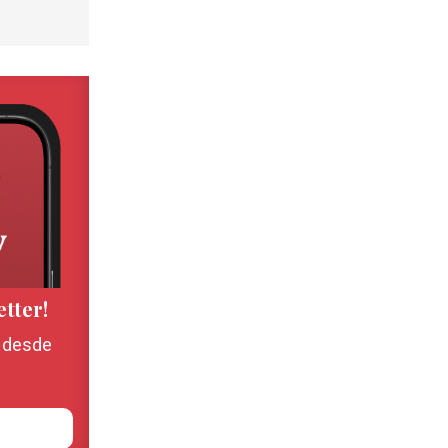
etter!
, desde