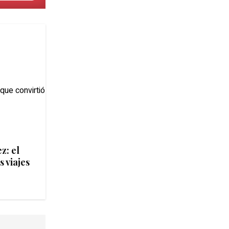
z: el
s viajes