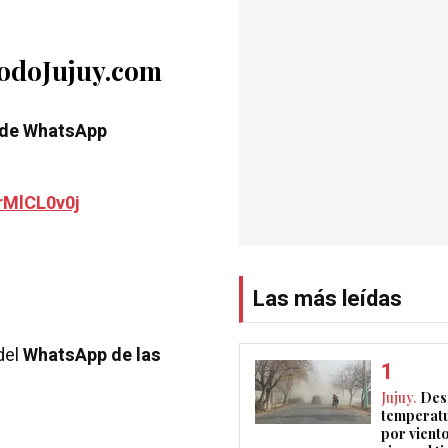
TodoJujuy.com
 de WhatsApp
rMlCL0v0j
Las más leídas
del
WhatsApp de las
Jujuy.
Des
temperatu
por vient