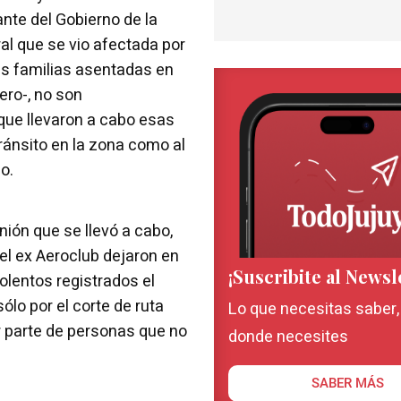
ante del Gobierno de la
al que se vio afectada por
as familias asentadas en
ero-, no son
ue llevaron a cabo esas
ránsito en la zona como al
o.
unión que se llevó a cabo,
del ex Aeroclub dejaron en
¡Suscribite al Newsl
olentos registrados el
lo por el corte de ruta
Lo que necesitas saber
r parte de personas que no
donde necesites
SABER MÁS