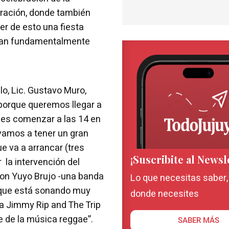
deración, donde también
er de esto una fiesta
vivan fundamentalmente
lo, Lic. Gustavo Muro,
porque queremos llegar a
ea es comenzar a las 14 en
 vamos a tener un gran
e va a arrancar (tres
¡Suscribite al Newsl
 la intervención del
con Yuyo Brujo -una banda
Lo que necesitas saber
” que está sonando muy
donde necesites
o a Jimmy Rip and The Trip
e de la música reggae”.
SABER MÁS