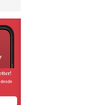
etter!
, desde