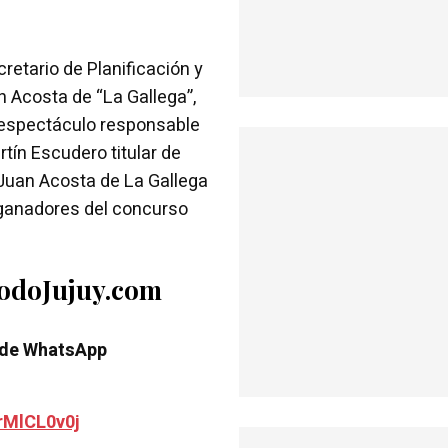
retario de Planificación y
n Acosta de “La Gallega”,
l espectáculo responsable
tín Escudero titular de
Juan Acosta de La Gallega
ganadores del concurso
TodoJujuy.com
 de WhatsApp
rMlCL0v0j