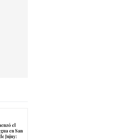
enzó el
agua en San
de Jujuy: