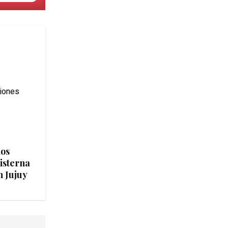
ios
isterna
n Jujuy