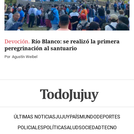
Devoción.
Río Blanco: se realizó la primera
peregrinación al santuario
Por
Agustín Weibel
ÚLTIMAS NOTICIAS
JUJUY
PAÍS
MUNDO
DEPORTES
POLICIALES
POLÍTICA
SALUD
SOCIEDAD
TECNO