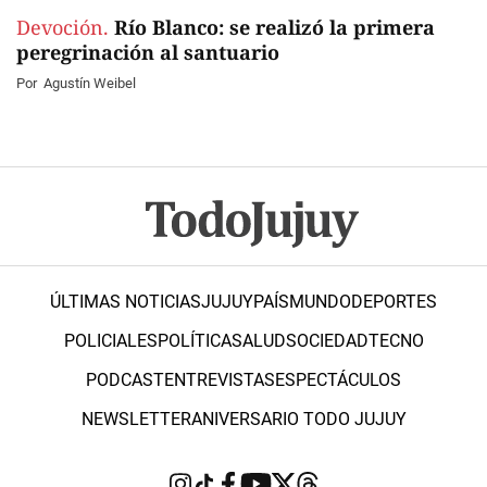
Devoción.
Río Blanco: se realizó la primera
peregrinación al santuario
Por
Agustín Weibel
ÚLTIMAS NOTICIAS
JUJUY
PAÍS
MUNDO
DEPORTES
POLICIALES
POLÍTICA
SALUD
SOCIEDAD
TECNO
PODCAST
ENTREVISTAS
ESPECTÁCULOS
NEWSLETTER
ANIVERSARIO TODO JUJUY